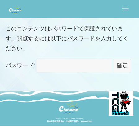
このコンテンツはパスワードで保護されていま
す。閲覧するには以下にパスワードを入力してく
大会情報
ださい。
販売情報
パスワード:
イベント情報
買取情報
店舗情報
採用情報
©
チェルモ3rd All Right Reserved
神奈川県公安委員会 古物商許可番号：452680013448
記事一覧